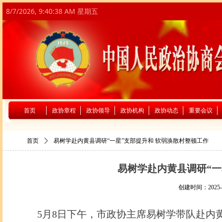
8/7/2026, 9:40:38 AM 星期五
首页
政协章程
政协领导
政协机构
政协动态
重要会议
首页
ꄲ
易树学赴内黄县调研“一星”支部提升和 软弱涣散村整顿工作
易树学赴内黄县调研“一
创建时间：
2025-
5月8日下午，市政协主席易树学带队赴内黄